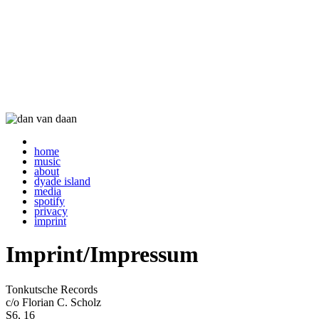
home
music
about
dyade island
media
spotify
privacy
imprint
Imprint/Impressum
Tonkutsche Records
c/o Florian C. Scholz
S6, 16